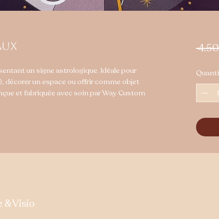
aux
 4.5
sentant un signe astrologique. Idéale pour
Quanti
, décorer un espace ou offrir comme objet
nçue et fabriquée avec soin par Way Custom
& Visio