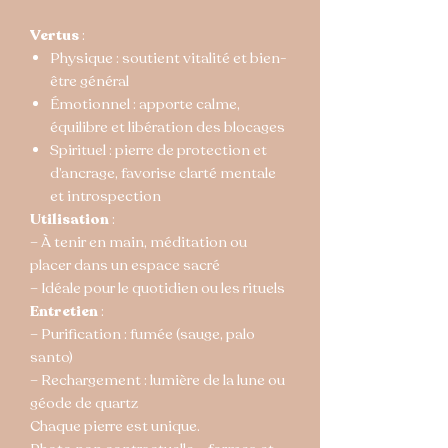
Vertus
:
Physique : soutient vitalité et bien-
être général
Émotionnel : apporte calme,
équilibre et libération des blocages
Spirituel : pierre de protection et
d’ancrage, favorise clarté mentale
et introspection
Utilisation
:
– À tenir en main, méditation ou
placer dans un espace sacré
– Idéale pour le quotidien ou les rituels
Entretien
:
– Purification : fumée (sauge, palo
santo)
– Rechargement : lumière de la lune ou
géode de quartz
Chaque pierre est unique.