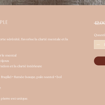
ple
 12.0
Quanti
rte sérénité, favorise la clarté mentale et la
r le mental
 bijoux
ation et la clarté intérieure
 fragile) • fumée (sauge, palo santo) • bol
e
pierre est unique.