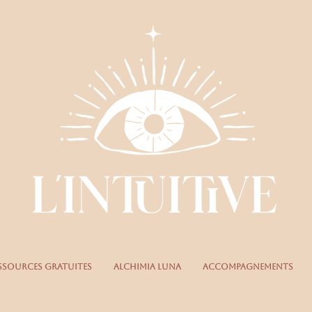
ssources gratuites
Alchimia Luna
Accompagnements