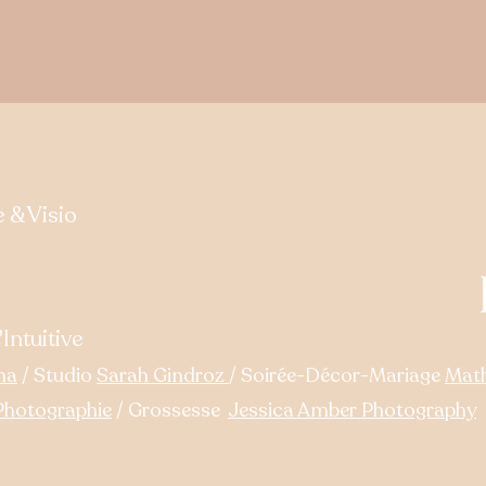
& Visio
Intuitive
na
/ Studio
Sarah Gindroz
/ Soirée-Décor-Mariage
Math
hotographie
/ Grossesse
Jessica Amber Photography