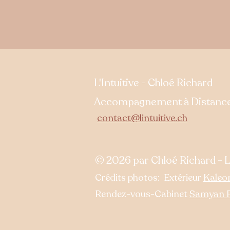
L'Intuitive - Chloé Richard
Accompagnement à Distance 
contact@lintuitive.ch
© 2026 par Chloé Richard - L'
Crédits photos: Extérieur
Kaleo
Rendez-vous-Cabinet
Samyan P