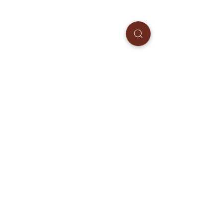
© 2026 par Chloé Richard -
L'Intuitive
Crédits photos: Extérieur
Kaleona
/
Studio
Sarah Gindroz
/ Soirée-Décor-
Mariage
Mathilde Rietsch
Photographie
/ Rendez-vous-
Cabinet
Samyan Photographie
/
Grossesse
Jessica Amber Photography