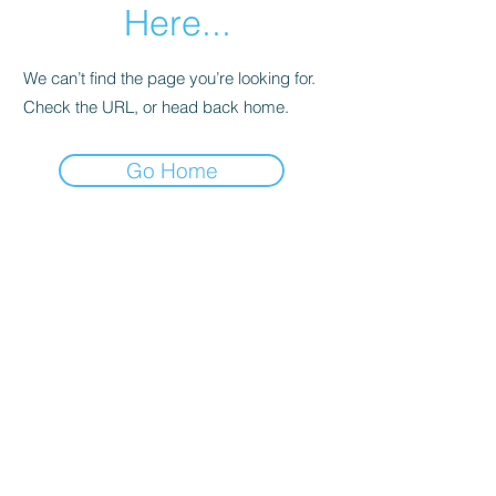
Here...
We can’t find the page you’re looking for.
Check the URL, or head back home.
Go Home
L'Intuitive - Chloé Richard
Accompagnement à Distance &
Visio