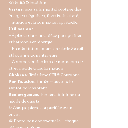
Sérénité & Intuition
Vertus
: apaise le mental, protège des
énergies négatives, favorise la clarté,
l’intuition et la connexion spirituelle.
Utilisation
:
– À placer dans une pièce pour purifier
et harmoniser l’énergie
– En méditation pour stimuler le 3e œil
et la connexion intérieure
– Comme soutien lors de moments de
stress ou de transformation
Chakras
: Troisième Œil & Couronne
Purification
: fumée (sauge, palo
santo), bol chantant
Rechargement
: lumière de la lune ou
géode de quartz
✨ Chaque pierre est purifiée avant
envoi.
📸 Photo non contractuelle – chaque
pièce est unique.