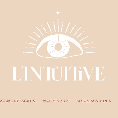
ssources gratuites
Alchimia Luna
Accompagnements