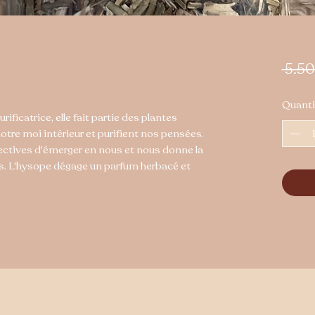
 5.5
Quanti
rificatrice, elle fait partie des plantes
tre moi intérieur et purifient nos pensées.
ectives d'émerger en nous et nous donne la
es. L'hysope dégage un parfum herbacé et